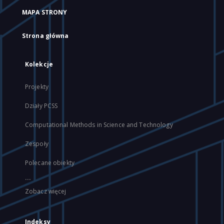
MAPA STRONY
Strona główna
Kolekcje
Projekty
Działy PCSS
Computational Methods in Science and Technology
Zespoły
Polecane obiekty
...
Zobacz więcej
Indeksy