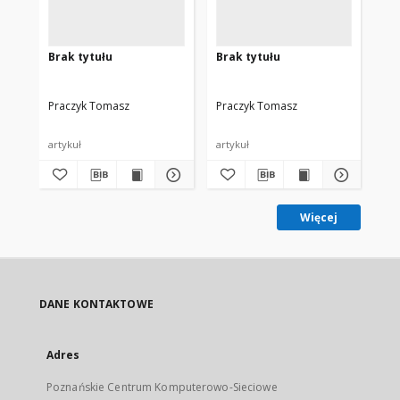
Brak tytułu
Brak tytułu
Br
Praczyk Tomasz
Praczyk Tomasz
Pr
artykuł
artykuł
art
Więcej
DANE KONTAKTOWE
Adres
Poznańskie Centrum Komputerowo-Sieciowe