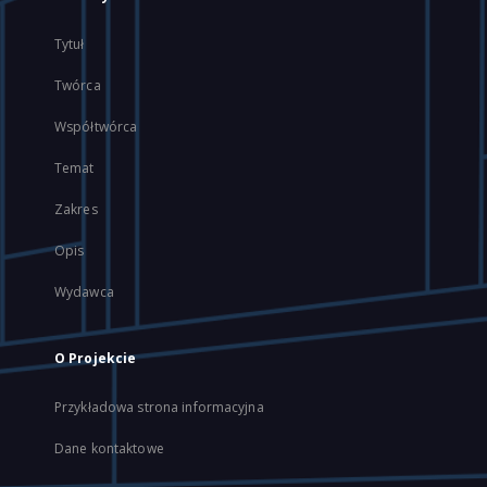
Tytuł
Twórca
Współtwórca
Temat
Zakres
Opis
Wydawca
O Projekcie
Przykładowa strona informacyjna
Dane kontaktowe