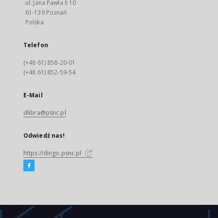
ul. Jana Pawła II 10
61-139 Poznań
Polska
Telefon
(+48 61) 858-20-01
(+48 61) 852-59-54
E-Mail
dlibra@psnc.pl
Odwiedź nas!
https://dingo.psnc.pl