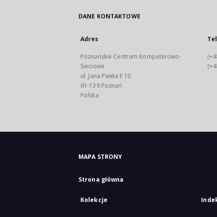
DANE KONTAKTOWE
Adres
Te
Poznańskie Centrum Komputerowo-
(+4
Sieciowe
(+4
ul. Jana Pawła II 10
61-139 Poznań
Polska
MAPA STRONY
Strona główna
Kolekcje
Inde