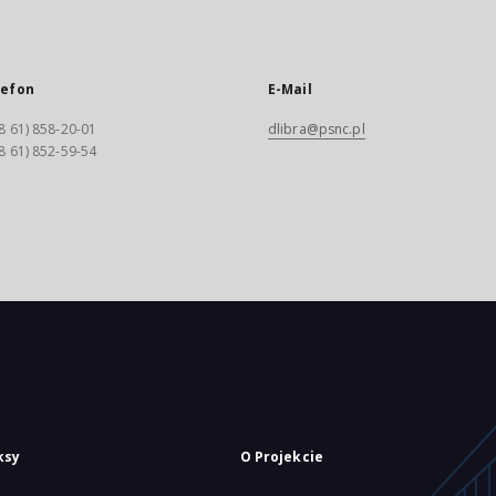
lefon
E-Mail
8 61) 858-20-01
dlibra@psnc.pl
8 61) 852-59-54
ksy
O Projekcie