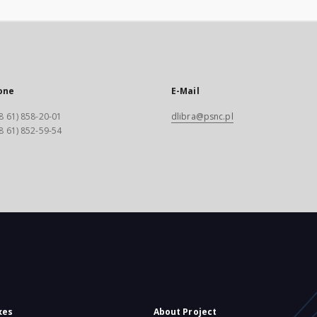
one
E-Mail
8 61) 858-20-01
dlibra@psnc.pl
8 61) 852-59-54
xes
About Project