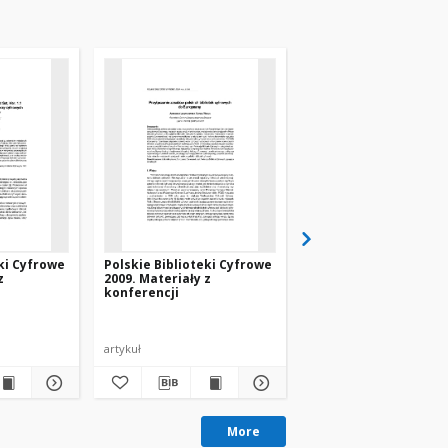
eki Cyfrowe
Polskie Biblioteki Cyfrowe
Polskie Biblioteki Cy
z
2009. Materiały z
2009. Materiały z
konferencji
konferencji
artykuł
artykuł
More