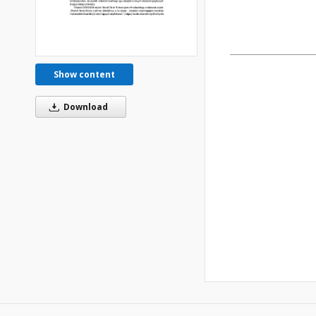
Show content
Download