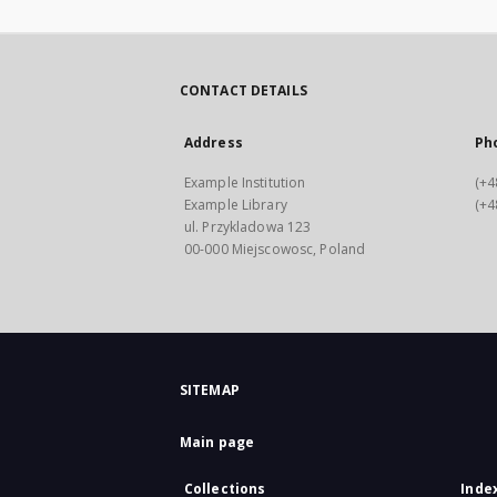
CONTACT DETAILS
Address
Ph
Example Institution
(+4
Example Library
(+4
ul. Przykladowa 123
00-000 Miejscowosc, Poland
SITEMAP
Main page
Collections
Inde