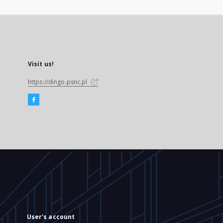
Visit us!
https://dingo.psnc.pl
User's account