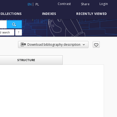
Contrast
Login
Share
EN
PL
COLLECTIONS
INDEXES
RECENTLY VIEWED
d search
?
Download bibliography description
STRUCTURE