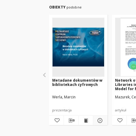
OBIEKTY
podobne
Metadane dokumentów w
Network of
bibliotekach cyfrowych
Libraries i
Model for 
Internatio
Werla, Marcin
Mazurek, Ce
prezentacja
artykuł