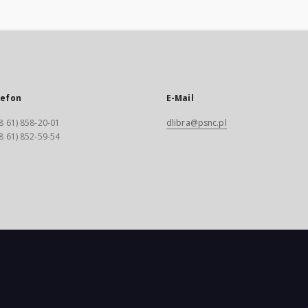
lefon
E-Mail
8 61) 858-20-01
dlibra@psnc.pl
8 61) 852-59-54