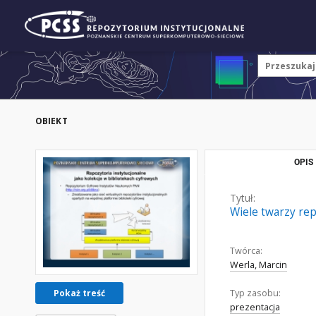
OBIEKT
OPIS
Tytuł:
Wiele twarzy re
Twórca:
Werla, Marcin
Typ zasobu:
Pokaż treść
prezentacja