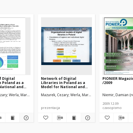
 Digital
Network of Digital
PIONIER Magazin
n Poland as a
Libraries in Poland as a
/2009
National and
Model for National and
nal Cooperation
International Cooperation
zary
Werla, Marcin
Mazurek, Cezary
Werla, Marcin
Niemir, Damian (re
2009.12.09
prezentacja
czasopismo