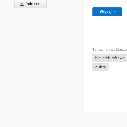
Pobierz
Więcej
Temat i słowa klucz
biblioteki cyfrowe
dLibra