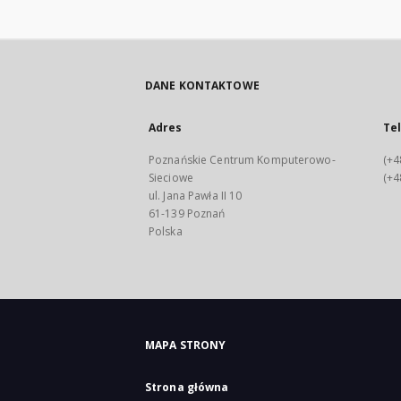
DANE KONTAKTOWE
Adres
Te
Poznańskie Centrum Komputerowo-
(+4
Sieciowe
(+4
ul. Jana Pawła II 10
61-139 Poznań
Polska
MAPA STRONY
Strona główna