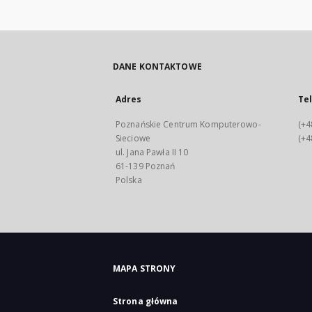
DANE KONTAKTOWE
Adres
Te
Poznańskie Centrum Komputerowo-
(+4
Sieciowe
(+4
ul. Jana Pawła II 10
61-139 Poznań
Polska
MAPA STRONY
Strona główna