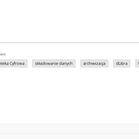
owe:
oteka Cyfrowa
składowanie danych
archiwizacja
dLibra