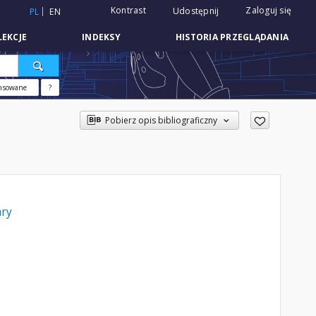
Kontrast
Zaloguj się
Udostępnij
PL
EN
EKCJE
INDEKSY
HISTORIA PRZEGLĄDANIA
nsowane
?
Pobierz opis bibliograficzny
ary