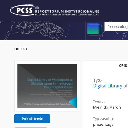
OBIEKT
OPIS
Tytuł:
Digital Library o
Twórca:
Mielnicki, Marcin
Typ zasobu:
Pokaż treść
prezentacja