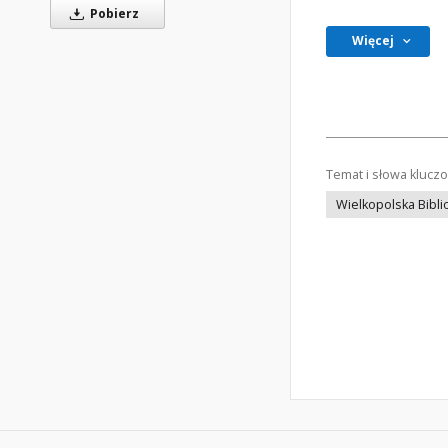
Pobierz
Więcej
Temat i słowa klucz
Wielkopolska Bibli