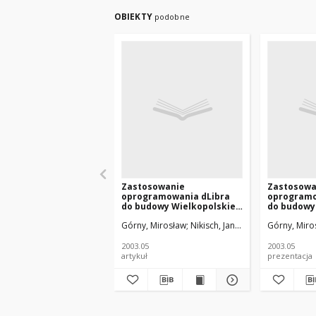
OBIEKTY
podobne
Zastosowanie
Zastosowa
oprogramowania dLibra
oprogramo
do budowy Wielkopolskiej
do budowy
Biblioteki Cyfrowej
Biblioteki
Górny, Mirosław
Nikisch, Jan Andrzej
Górny, Miro
Gruszczyńs
2003.05
2003.05
artykuł
prezentacja