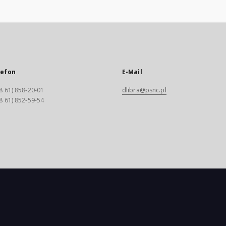
lefon
E-Mail
8 61) 858-20-01
dlibra@psnc.pl
8 61) 852-59-54