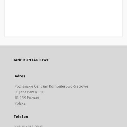
DANE KONTAKTOWE
Adres
Poznańskie Centrum Komputerowo-Sieciowe
ul. Jana Pawła II 10
61-139 Poznań
Polska
Telefon
(+48 61) 858-20-01