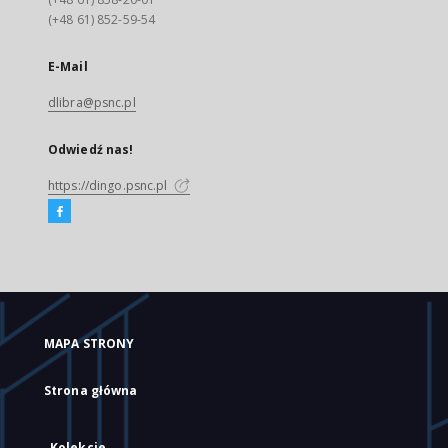
(+48 61) 852-59-54
E-Mail
dlibra@psnc.pl
Odwiedź nas!
https://dingo.psnc.pl
MAPA STRONY
Strona główna
Kolekcje