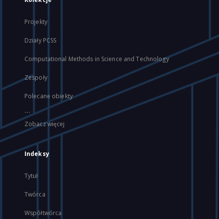
Projekty
Działy PCSS
Computational Methods in Science and Technology
Zespoły
Polecane obiekty
...
Zobacz więcej
Indeksy
Tytuł
Twórca
Współtwórca