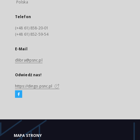
Polska
Telefon
(+48 61) 858-20-01
(+48 61) 852-59-54
E-Mail
dlibra@psnc.pl
Odwiedź nas!
https://dingo.psnc.pl
MAPA STRONY