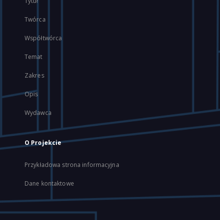
Tytuł
Twórca
Współtwórca
Temat
Zakres
Opis
Wydawca
O Projekcie
Przykładowa strona informacyjna
Dane kontaktowe