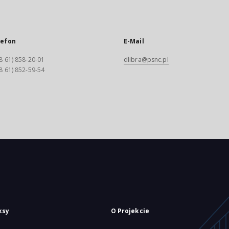
lefon
E-Mail
8 61) 858-20-01
dlibra@psnc.pl
8 61) 852-59-54
ksy
O Projekcie