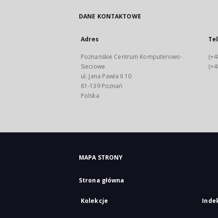
DANE KONTAKTOWE
Adres
Te
Poznańskie Centrum Komputerowo-
(+4
Sieciowe
(+4
ul. Jana Pawła II 10
61-139 Poznań
Polska
MAPA STRONY
Strona główna
Kolekcje
Inde