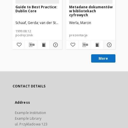
Guide to Best Practice:
Metadane dokumentów
Co
Dublin Core
w bibliotekach
in
cyfrowych
cre
ver
Schaaf, Gerda
van der Starre, Jan H.E.
Werla, Marcin
van der Werf, Titia
Winn, Peter
Du
do
Dig
1999.08.12
podręcznik
prezentacja
pre
More
CONTACT DETAILS
Address
Example Institution
Example Library
ul. Przykladowa 123