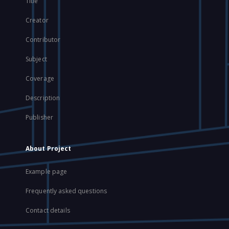
Title
Creator
Contributor
Subject
Coverage
Description
Publisher
About Project
Example page
Frequently asked questions
Contact details