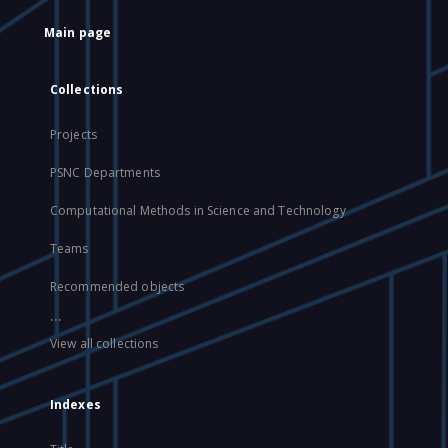
Main page
Collections
Projects
PSNC Departments
Computational Methods in Science and Technology
Teams
Recommended objects
...
View all collections
Indexes