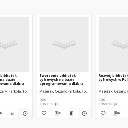
bibliotek
Tworzenie bibliotek
Rozwój bibliote
na bazie
cyfrowych na bazie
cyfrowych w Po
wania dLibra
oprogramowania dLibra
zary
Parkoła, Tomasz
Werla, Marcin
Mazurek, Cezary
Parkoła, Tomasz
Werla, Marcin
Mazurek, Cezary
2007
2007
prezentacja
prezentacja