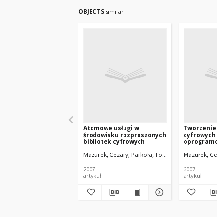
OBJECTS
similar
Atomowe usługi w
Tworzenie 
środowisku rozproszonych
cyfrowych 
bibliotek cyfrowych
oprogramo
Mazurek, Cezary
Parkoła, Tomasz
Werla, Marcin
Mazurek, Ce
2007
2007
artykuł
artykuł