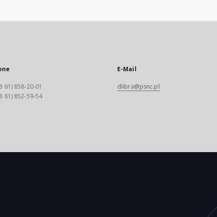
one
E-Mail
8 61) 858-20-01
dlibra@psnc.pl
8 61) 852-59-54