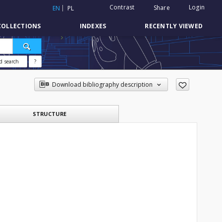
Contrast
Login
Share
EN
PL
COLLECTIONS
INDEXES
RECENTLY VIEWED
d search
?
Download bibliography description
STRUCTURE