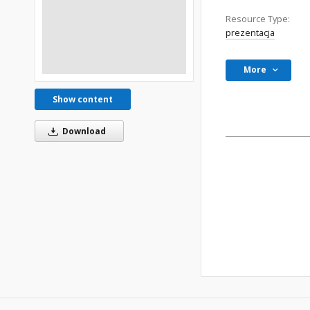
Resource Type:
prezentacja
More
Show content
Download