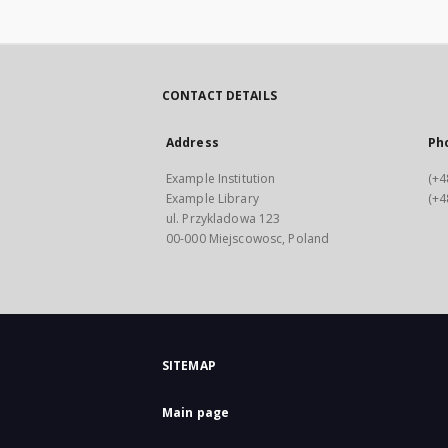
CONTACT DETAILS
Address
Ph
Example Institution
(+4
Example Library
(+4
ul. Przykladowa 123
00-000 Miejscowosc, Poland
SITEMAP
Main page