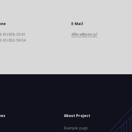
one
E-Mail
8 61) 858-20-01
dlibra@psnc.pl
8 61) 852-59-54
xes
About Project
Example page