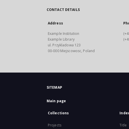
CONTACT DETAILS
Address
Ph
Example Institution
(+4
Example Library
(+4
ul. Przykladowa 123
00-000 Miejscowosc, Poland
SITEMAP
Main page
Collections
Inde
Projects
Title