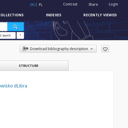
Contrast
Login
Share
EN
PL
COLLECTIONS
INDEXES
RECENTLY VIEWED
d search
?
Download bibliography description
STRUCTURE
owisko dLibra