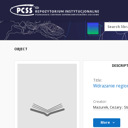
OBJECT
DESCRIPT
Title:
Wdrażanie region
Creator:
Mazurek, Cezary
;
St
More