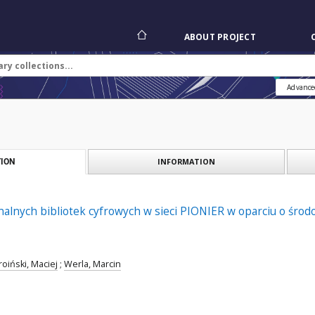
ABOUT PROJECT
Advance
INFORMATION
ION
alnych bibliotek cyfrowych w sieci PIONIER w oparciu o środ
roiński, Maciej
;
Werla, Marcin