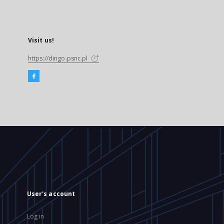
Visit us!
https://dingo.psnc.pl
User's account
Log in