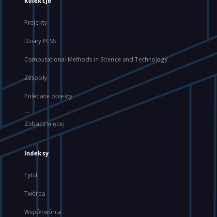
Kolekcje
Projekty
Działy PCSS
Computational Methods in Science and Technology
Zespoły
Polecane obiekty
...
Zobacz więcej
Indeksy
Tytuł
Twórca
Współtwórca