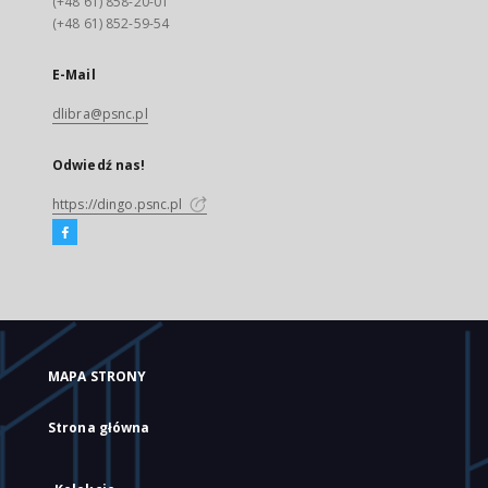
(+48 61) 858-20-01
(+48 61) 852-59-54
E-Mail
dlibra@psnc.pl
Odwiedź nas!
https://dingo.psnc.pl
MAPA STRONY
Strona główna