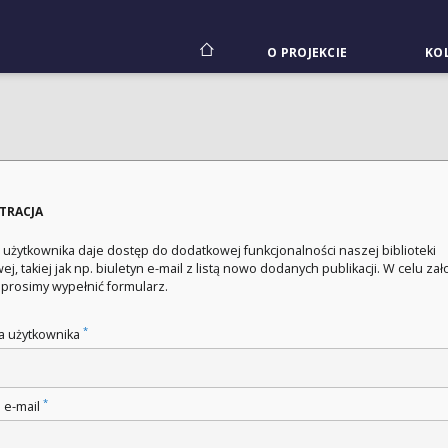
O PROJEKCIE
KOL
STRACJA
 użytkownika daje dostęp do dodatkowej funkcjonalności naszej biblioteki
ej, takiej jak np. biuletyn e-mail z listą nowo dodanych publikacji. W celu za
 prosimy wypełnić formularz.
*
 użytkownika
*
 e-mail