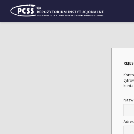
REJE
Konto
cyfrow
konta
Nazwa
Adres