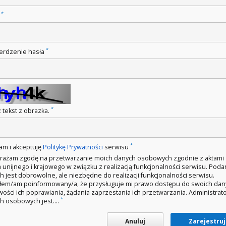
*
o
*
erdzenie hasła
*
 tekst z obrazka.
*
am i akceptuję
Politykę Prywatności
serwisu
rażam zgodę na przetwarzanie moich danych osobowych zgodnie z aktami
 unijnego i krajowego w związku z realizacją funkcjonalności serwisu. Poda
h jest dobrowolne, ale niezbędne do realizacji funkcjonalności serwisu.
łem/am poinformowany/a, że przysługuje mi prawo dostępu do swoich dan
wości ich poprawiania, żądania zaprzestania ich przetwarzania. Administra
*
h osobowych jest....
Anuluj
Zarejestruj