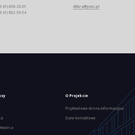
8 61) 858-20-01
dlibra@psnc.pl
8 61) 852-59-54
ksy
O Projekcie
Przykładowa strona informacyjna
ca
Dane kontaktowe
łtwórca