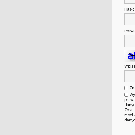
Hasł
Potwi
Wpisz
Zn
Wy
prawa
danyc
Zosta
możli
danyc