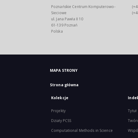
Poznańskie Centrum Komputerowo-
(+4
Sieciowe
(+4
ul. Jana Pawła II 10
61-139 Poznań
Polska
MAPA STRONY
Strona główna
Kolekcje
Inde
Projekty
Tytuł
Działy PCSS
Twór
Computational Methods in Science
Wspó