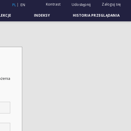
Kontrast
Zaloguj się
Udostępnij
PL
EN
EKCJE
INDEKSY
HISTORIA PRZEGLĄDANIA
łożenia