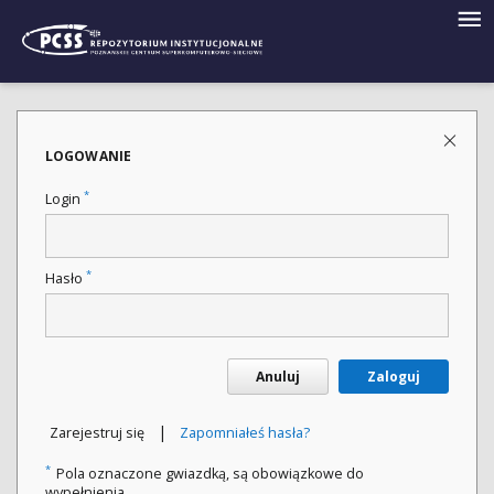
LOGOWANIE
*
Login
*
Hasło
Anuluj
Zaloguj
|
Zarejestruj się
Zapomniałeś hasła?
*
Pola oznaczone gwiazdką, są obowiązkowe do
wypełnienia.