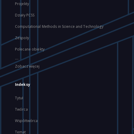
Projekty
Działy PCSS
Computational Methods in Science and Technology
Zespoły
Polecane obiekty
...
Zobacz więcej
Indeksy
Tytuł
Twórca
Współtwórca
Temat