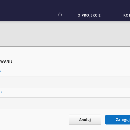
O PROJEKCIE
KOL
WANIE
*
*
o
Anuluj
Zaloguj