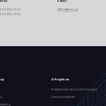
lefon
E-Mail
8 61) 858-20-01
dlibra@psnc.pl
8 61) 852-59-54
ksy
O Projekcie
Przykładowa strona informacyjna
ca
Dane kontaktowe
łtwórca