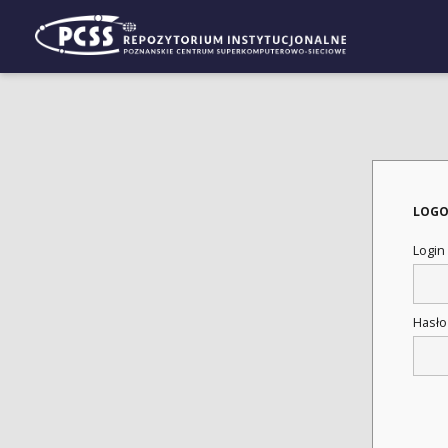
LOGO
Login
Hasł