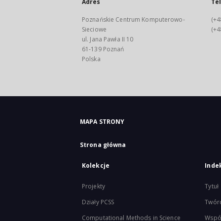
Adres
Te
Poznańskie Centrum Komputerowo-
(+4
Sieciowe
(+4
ul. Jana Pawła II 10
61-139 Poznań
Polska
MAPA STRONY
Strona główna
Kolekcje
Inde
Projekty
Tytuł
Działy PCSS
Twór
Computational Methods in Science
Wspó