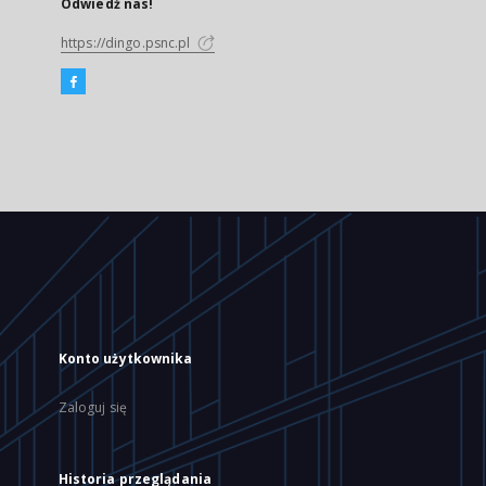
Odwiedź nas!
https://dingo.psnc.pl
Konto użytkownika
Zaloguj się
Historia przeglądania