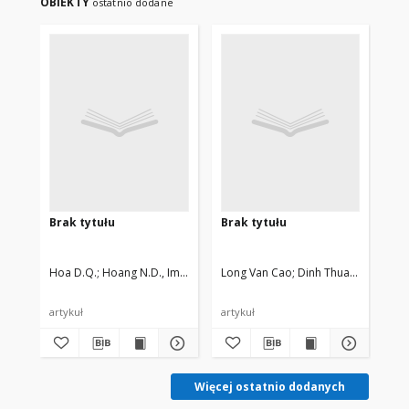
OBIEKTY
ostatnio dodane
Brak tytułu
Brak tytułu
Br
Hoa D.Q.
Hoang N.D., Imasaka T.
Long Van Cao
Dinh Thuan Bui, Golds
Lo
artykuł
artykuł
art
Więcej ostatnio dodanych