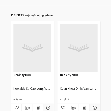
OBIEKTY
najczęściej oglądane
Brak tytułu
Brak tytułu
Br
Kowalski K.
Cao Long V., Dinh Xuan K., Głódź M., Nguyen Huj B., Szonert
Xuan Khoa Dinh
Van Lanh Chu, Hoa
Kow
artykuł
artykuł
art