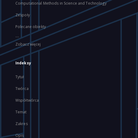
Computational Methods in Science and Technology
Zespoły
Polecane obiekty
...
Zobacz więcej
Indeksy
Tytuł
Twórca
Współtwórca
Temat
Zakres
Opis