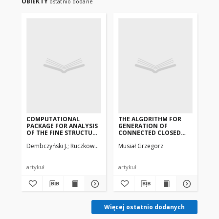
OBIEKTY
ostatnio dodane
COMPUTATIONAL
THE ALGORITHM FOR
VI
PACKAGE FOR ANALYSIS
GENERATION OF
MO
OF THE FINE STRUCTURE
CONNECTED CLOSED
CL
OF A FREE ATOM
LINEAR GRAPHS FOR
IS
Dembczyński J.
Ruczkowski J., Stachowska E., Stachowska A.
Musiał Grzegorz
Dęb
LATTICE-SPIN SYSTEMS
DI
artykuł
artykuł
art
Więcej ostatnio dodanych