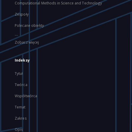
Computational Methods in Science and Technology
Zespoły
Polecane obiekty
...
Zobacz więcej
Indeksy
Tytuł
Twórca
Współtwórca
Temat
Zakres
Opis