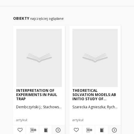
OBIEKTY
najczęściej oglądane
INTERPRETATION OF
THEORETICAL
CO
EXPERIMENTS IN PAUL
SOLVATION MODELS:AB
IN
TRAP
INITIO STUDY OF
MOLECULAR
Dembczyński J.
Stachowska E., Ruczkowski J., Stachowska A.
Szarecka Agnieszka
Rychlewski Jace
Kar
AGGREGATION
artykuł
artykuł
art