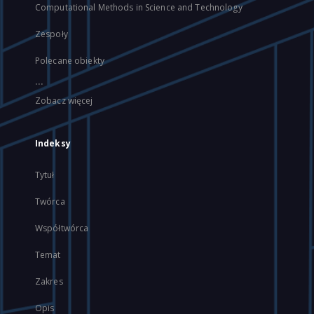
Computational Methods in Science and Technology
Zespoły
Polecane obiekty
...
Zobacz więcej
Indeksy
Tytuł
Twórca
Współtwórca
Temat
Zakres
Opis