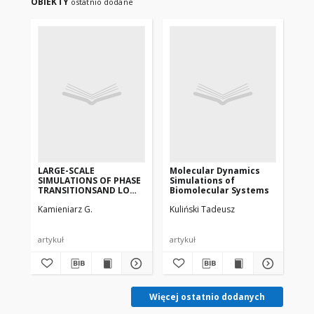
OBIEKTY
ostatnio dodane
LARGE-SCALE
Molecular Dynamics
Se
SIMULATIONS OF PHASE
Simulations of
fo
TRANSITIONSAND LOW-
Biomolecular Systems
DIMENSIONAL MAGNETS
Kamieniarz G.
Kuliński Tadeusz
Bła
artykuł
artykuł
art
Więcej ostatnio dodanych