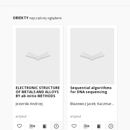
OBIEKTY
najczęściej oglądane
ELECTRONIC STRUCTURE
Sequential algorithms
LA
OF METALS AND ALLOYS
for DNA sequencing
SI
BY ab initio METHODS
TR
DI
Jezierski Andrzej
Błażewicz Jacek
Kaczmarek Janusz, M
Kam
artykuł
artykuł
art