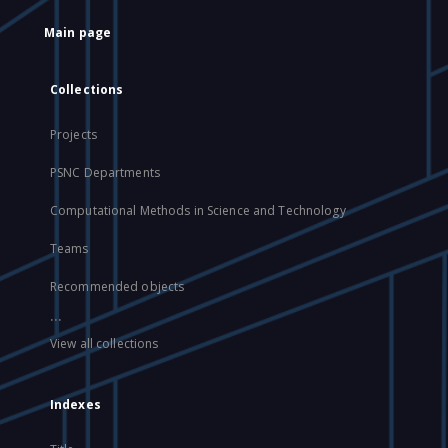
Main page
Collections
Projects
PSNC Departments
Computational Methods in Science and Technology
Teams
Recommended objects
...
View all collections
Indexes