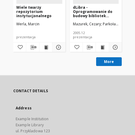
Wiele twarzy
dLibra -
dLi
repozytorium
Oprogramowanie do
Op
instytucjonalnego
budowy bibliotek
bu
cyfrowych
cy
Werla, Marcin
Mazurek, Cezary
Parkoła, Tomasz
Maz
H
2005.12
200
prezentacja
prezentacja
pla
More
CONTACT DETAILS
Address
Example Institution
Example Library
ul. Przykladowa 123