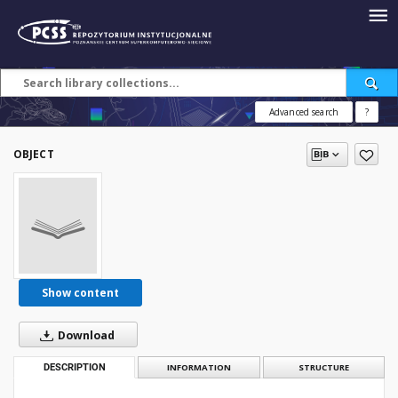
Advanced search
?
OBJECT
Show content
Download
DESCRIPTION
INFORMATION
STRUCTURE