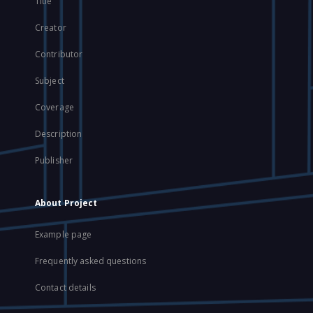
Title
Creator
Contributor
Subject
Coverage
Description
Publisher
About Project
Example page
Frequently asked questions
Contact details