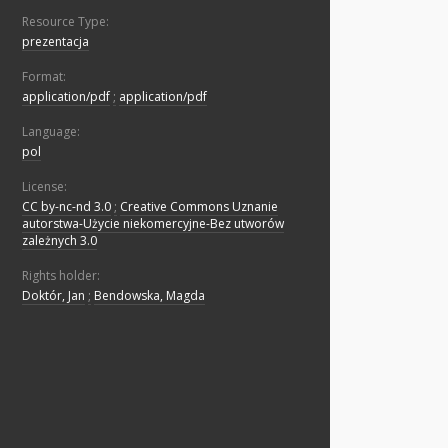
Resource Type:
prezentacja
Format:
application/pdf
;
application/pdf
Language:
pol
License:
CC by-nc-nd 3.0
;
Creative Commons Uznanie
autorstwa-Użycie niekomercyjne-Bez utworów
zależnych 3.0
Rights holder:
Doktór, Jan
;
Bendowska, Magda