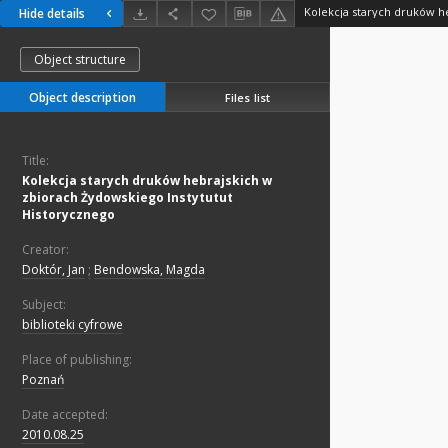
Hide details
Object structure
Object description
Files list
Title:
Kolekcja starych druków hebrajskich w
zbiorach Żydowskiego Instytutut
Historycznego
Creator:
Doktór, Jan
;
Bendowska, Magda
Subject:
biblioteki cyfrowe
Place of publishing:
Poznań
Date accepted:
2010.08.25