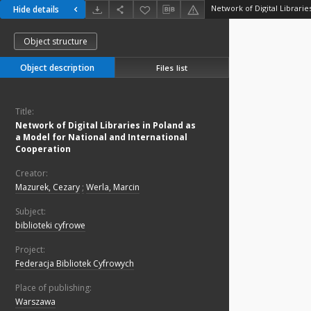
Hide details
Object structure
Object description
Files list
Title:
Network of Digital Libraries in Poland as
a Model for National and International
Cooperation
Creator:
Mazurek, Cezary
;
Werla, Marcin
Subject:
biblioteki cyfrowe
Project:
Federacja Bibliotek Cyfrowych
Place of publishing:
Warszawa