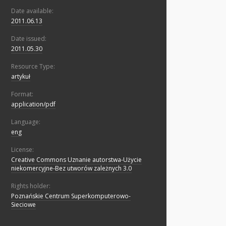
Date available:
2011.06.13
Date issued:
2011.05.30
Resource Type:
artykuł
Format:
application/pdf
Language:
eng
License:
Creative Commons Uznanie autorstwa-Użycie
niekomercyjne-Bez utworów zależnych 3.0
Rights holder:
Poznańskie Centrum Superkomputerowo-
Sieciowe