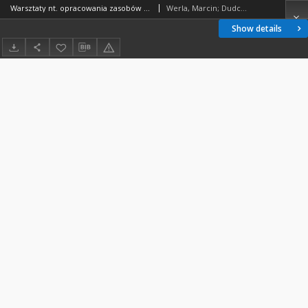
Warsztaty nt. opracowania zasobów bibliotek cyfrowych
Werla, Marcin; Dudczak, Adam
Show details