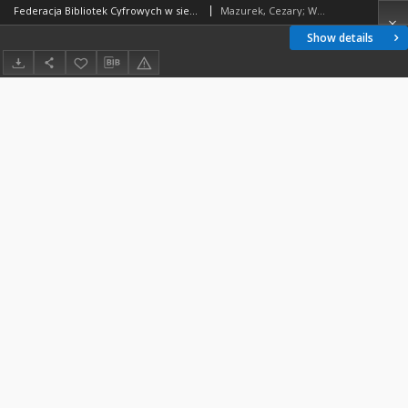
Federacja Bibliotek Cyfrowych w sieci PIONIER - Dostęp do otwartych bibliotek cyfrowych i repozytoriów
Mazurek, Cezary; Werla, Marcin; Lewandowska, Agnieszka
Show details