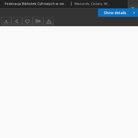
Federacja Bibliotek Cyfrowych w sieci PIONIER - Dostęp do otwartych bibliotek cyfrowych i repozytoriów
Mazurek, Cezary; Werla, Marcin; Lewandowska, Agnieszka
Show details