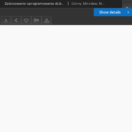
Zastosowanie oprogramowania dLibra do budowy Wielkopolskiej Biblioteki Cyfrowej
Górny, Mirosław; Nikisch, Jan Andrzej; Gruszczyński, Paweł; Mazurek, Cezary; Stroiński, Maciej; Swędrzyński, Andrzej
Show details