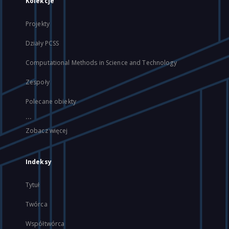
Kolekcje
Projekty
Działy PCSS
Computational Methods in Science and Technology
Zespoły
Polecane obiekty
...
Zobacz więcej
Indeksy
Tytuł
Twórca
Współtwórca