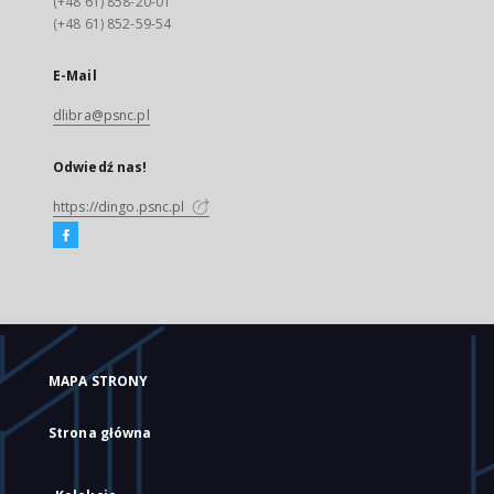
(+48 61) 858-20-01
(+48 61) 852-59-54
E-Mail
dlibra@psnc.pl
Odwiedź nas!
https://dingo.psnc.pl
MAPA STRONY
Strona główna