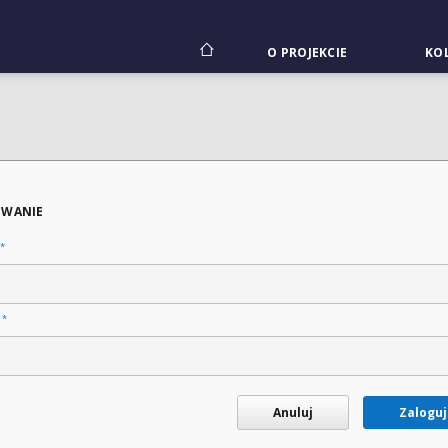
O PROJEKCIE
KOL
WANIE
*
*
o
Anuluj
Zaloguj