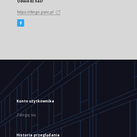
Odwiedź nas!
https://dingo.psnc.pl
Konto użytkownika
Zaloguj się
Historia przeglądania