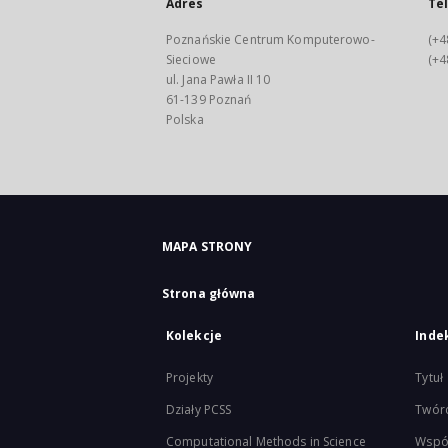
Adres
Te
Poznańskie Centrum Komputerowo-
(+4
Sieciowe
(+4
ul. Jana Pawła II 10
61-139 Poznań
Polska
MAPA STRONY
Strona główna
Kolekcje
Inde
Projekty
Tytuł
Działy PCSS
Twór
Computational Methods in Science
Wspó