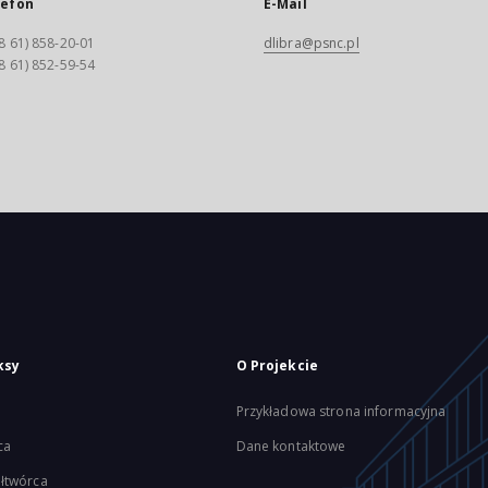
lefon
E-Mail
8 61) 858-20-01
dlibra@psnc.pl
8 61) 852-59-54
ksy
O Projekcie
Przykładowa strona informacyjna
ca
Dane kontaktowe
łtwórca