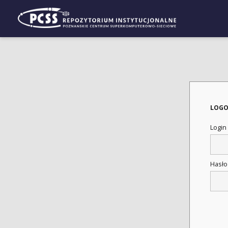
LOGO
Login
Hasł