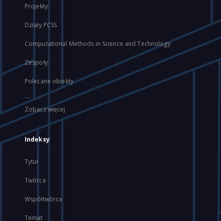
Projekty
Działy PCSS
Computational Methods in Science and Technology
Zespoły
Polecane obiekty
...
Zobacz więcej
Indeksy
Tytuł
Twórca
Współtwórca
Temat