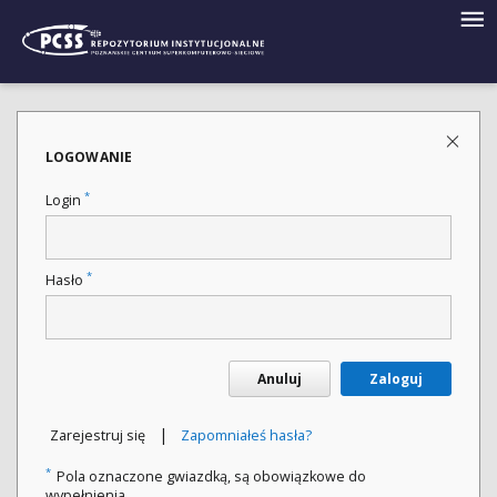
LOGOWANIE
*
Login
*
Hasło
Anuluj
Zaloguj
|
Zarejestruj się
Zapomniałeś hasła?
*
Pola oznaczone gwiazdką, są obowiązkowe do
wypełnienia.