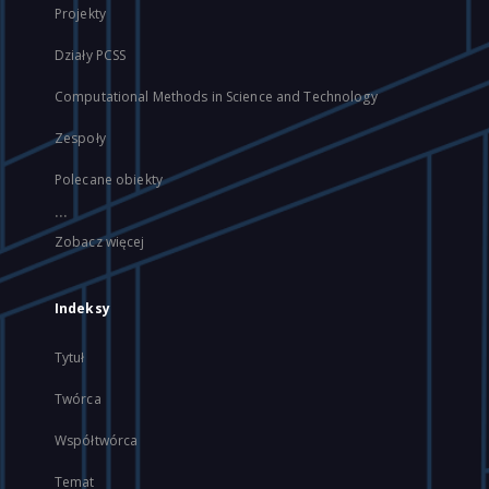
Projekty
Działy PCSS
Computational Methods in Science and Technology
Zespoły
Polecane obiekty
...
Zobacz więcej
Indeksy
Tytuł
Twórca
Współtwórca
Temat