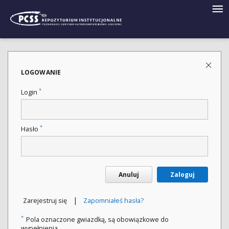
LOGOWANIE
*
Login
*
Hasło
Anuluj
Zaloguj
|
Zarejestruj się
Zapomniałeś hasła?
*
Pola oznaczone gwiazdką, są obowiązkowe do
wypełnienia.